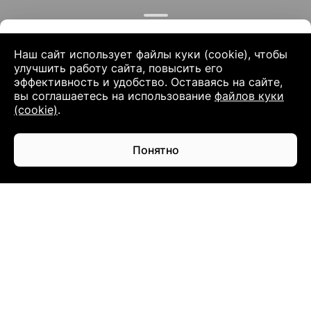
Наш сайт использует файлы куки (cookie), чтобы
улучшить работу сайта, повысить его
эффективность и удобство. Оставаясь на сайте,
вы соглашаетесь на использование
файлов куки
(cookie)
.
Понятно
Марки
Hyundai
Kaiyi
Geely
Kia
Haval
KNEWSTAR